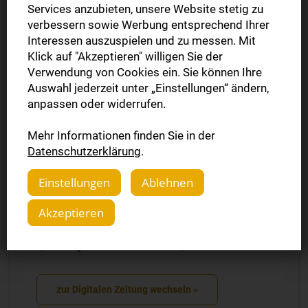
Services anzubieten, unsere Website stetig zu
verbessern sowie Werbung entsprechend Ihrer
StZ Plus »
Interessen auszuspielen und zu messen. Mit
Klick auf "Akzeptieren" willigen Sie der
Alle Plus-Artikel
Verwendung von Cookies ein. Sie können Ihre
Auswahl jederzeit unter „Einstellungen“ ändern,
Digitale Zeitung »
anpassen oder widerrufen.
E-Paper inkl. Plus
Mehr Informationen finden Sie in der
Datenschutzerklärung
.
Komplettpaket »
Gedruckte Ausgabe inkl. E-Paper und Plus
Einstellungen
Ablehnen
Akzeptieren
Jetzt umsteigen & nur digital
(E-Paper & StZ Plus) lesen.
zur Digitalen Zeitung wechseln »