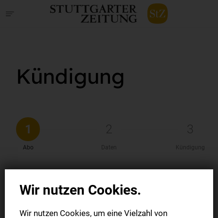
Kündigung
1
2
3
Abo
Daten
Kündigung
Wir nutzen Cookies.
Welches Abonnement möchten
Sie kündigen?
Wir nutzen Cookies, um eine Vielzahl von