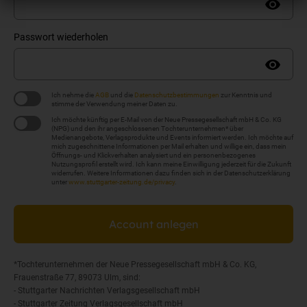
Passwort wiederholen
Ich nehme die
AGB
und die
Datenschutzbestimmungen
zur Kenntnis und
stimme der Verwendung meiner Daten zu.
Ich möchte künftig per E-Mail von der Neue Pressegesellschaft mbH & Co. KG
(NPG) und den ihr angeschlossenen Tochterunternehmen* über
Medienangebote, Verlagsprodukte und Events informiert werden. Ich möchte auf
mich zugeschnittene Informationen per Mail erhalten und willige ein, dass mein
Öffnungs- und Klickverhalten analysiert und ein personenbezogenes
Nutzungsprofil erstellt wird. Ich kann meine Einwilligung jederzeit für die Zukunft
widerrufen. Weitere Informationen dazu finden sich in der Datenschutzerklärung
unter
www.stuttgarter-zeitung.de/privacy
.
Account anlegen
*Tochterunternehmen der Neue Pressegesellschaft mbH & Co. KG,
Frauenstraße 77, 89073 Ulm, sind:
- Stuttgarter Nachrichten Verlagsgesellschaft mbH
- Stuttgarter Zeitung Verlagsgesellschaft mbH