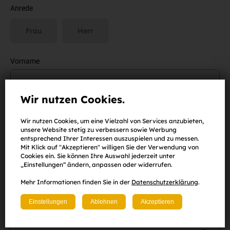
Anrede
Frau
Herr
Vorname
Wir nutzen Cookies.
Nachname
Wir nutzen Cookies, um eine Vielzahl von Services anzubieten,
unsere Website stetig zu verbessern sowie Werbung
entsprechend Ihrer Interessen auszuspielen und zu messen.
Mit Klick auf "Akzeptieren" willigen Sie der Verwendung von
Cookies ein. Sie können Ihre Auswahl jederzeit unter
E-Mail-Adresse
„Einstellungen“ ändern, anpassen oder widerrufen.
Mehr Informationen finden Sie in der
Datenschutzerklärung
.
Einstellungen
Ablehnen
Akzeptieren
Passwort
(
mind. 8 Zeichen
,
eine Zahl
sowie
ein Klein-
und
Großbuchstabe
)