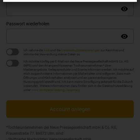
Passwort wiederholen
Ich nehme die
AGB
und die
Datenschutzbestimmungen
zur Kenntnis und
stimme der Verwendung meiner Daten zu.
Ich möchte künftig per E-Mail von der Neue Pressegesellschaft mbH & Co. KG
(NPG) und den ihr angeschlossenen Tochterunternehmen* über
Medienangebote, Verlagsprodukte und Events informiert werden. Ich möchte auf
mich zugeschnittene Informationen per Mail erhalten und willige ein, dass mein
Öffnungs- und Klickverhalten analysiert und ein personenbezogenes
Nutzungsprofil erstellt wird. Ich kann meine Einwilligung jederzeit für die Zukunft
widerrufen. Weitere Informationen dazu finden sich in der Datenschutzerklärung
unter
www.stuttgarter-zeitung.de/privacy
.
Account anlegen
*Tochterunternehmen der Neue Pressegesellschaft mbH & Co. KG,
Frauenstraße 77, 89073 Ulm, sind:
- Stuttgarter Nachrichten Verlagsgesellschaft mbH