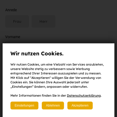
Anrede
Frau
Herr
Vorname
Wir nutzen Cookies.
Nachname
Wir nutzen Cookies, um eine Vielzahl von Services anzubieten,
unsere Website stetig zu verbessern sowie Werbung
entsprechend Ihrer Interessen auszuspielen und zu messen.
Mit Klick auf "Akzeptieren" willigen Sie der Verwendung von
Cookies ein. Sie können Ihre Auswahl jederzeit unter
E-Mail-Adresse
„Einstellungen“ ändern, anpassen oder widerrufen.
Mehr Informationen finden Sie in der
Datenschutzerklärung
.
Einstellungen
Ablehnen
Akzeptieren
Passwort
(
mind. 8 Zeichen
,
eine Zahl
sowie
ein Klein-
und
Großbuchstabe
)