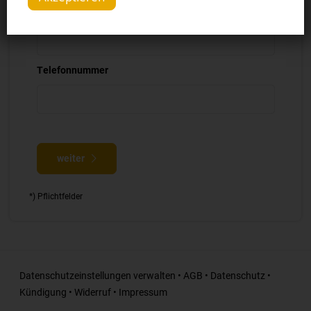
E-Mail Adresse *
Telefonnummer
weiter
*) Pflichtfelder
Datenschutzeinstellungen verwalten
•
AGB
•
Datenschutz
•
Kündigung
•
Widerruf
•
Impressum