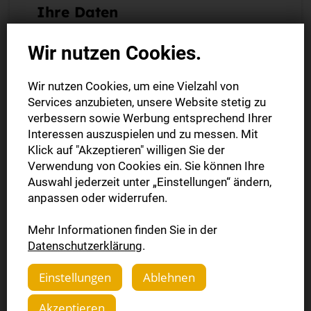
Ihre Daten
Kundennummer
Wir nutzen Cookies.
Wir nutzen Cookies, um eine Vielzahl von
Auftragsnummer
Services anzubieten, unsere Website stetig zu
verbessern sowie Werbung entsprechend Ihrer
Interessen auszuspielen und zu messen. Mit
Klick auf "Akzeptieren" willigen Sie der
Verwendung von Cookies ein. Sie können Ihre
Ihre Kunden- und Auftragsnummer finden Sie auf Ihrer
Auftragsbestätigung oder Rechnung.
Auswahl jederzeit unter „Einstellungen“ ändern,
anpassen oder widerrufen.
Vorname *
Mehr Informationen finden Sie in der
Datenschutzerklärung
.
Nachname *
Einstellungen
Ablehnen
Akzeptieren