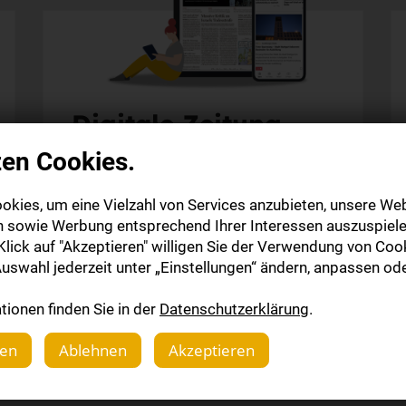
Digitale Zeitung
zen Cookies.
Alle Inhalte auf stuttgarter-zeitung.de
Alle Web-Inhalte der StZ-App
okies, um eine Vielzahl von Services anzubieten, unsere Web
Die digitale Ausgabe als E-Paper (Mo.-So.)
n sowie Werbung entsprechend Ihrer Interessen auszuspiele
Die gedruckte Ausgabe im Briefkasten
lick auf "Akzeptieren" willigen Sie der Verwendung von Cook
uswahl jederzeit unter „Einstellungen“ ändern, anpassen ode
Mehr erfahren
ionen finden Sie in der
Datenschutzerklärung
.
gen
Ablehnen
Akzeptieren