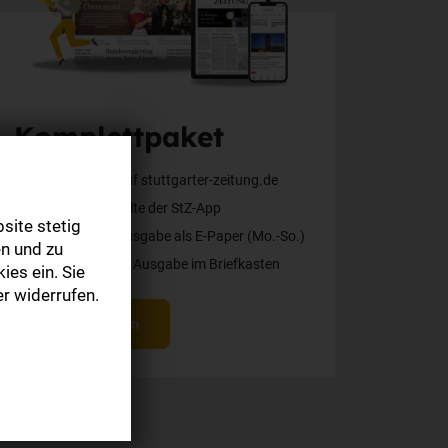
Komplettpaket
Alle Inhalte auf stuttgarter-zeitung.de
Alle Web-Inhalte der StZ-App
site stetig
Die digitale Ausgabe als E-Paper (Mo.-So.)
n und zu
Die gedruckte Ausgabe im Briefkasten
ies ein. Sie
r widerrufen.
Mehr erfahren