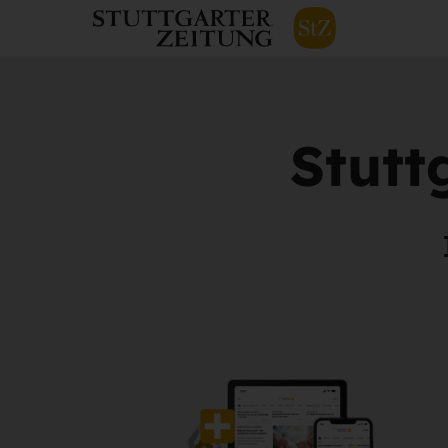
Stutt