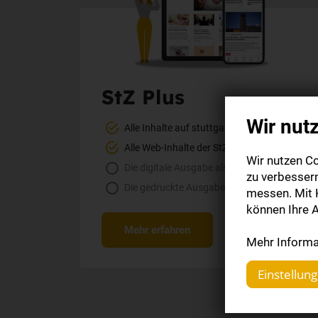
StZ Plus
Wir nut
Alle Inhalte auf stuttgarter-zeitung.de
Alle Web-Inhalte der StZ-App
Wir nutzen Co
Die digitale Ausgabe als E-Paper (Mo.-So.)
zu verbesser
Die gedruckte Ausgabe im Briefkasten
messen. Mit K
können Ihre A
Mehr erfahren
Mehr Informat
Einstellun