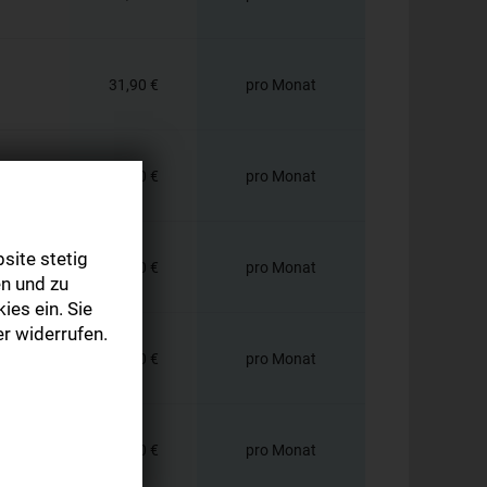
31,90 €
pro Monat
13,90 €
pro Monat
site stetig
11,90 €
pro Monat
n und zu
ies ein. Sie
r widerrufen.
42,90 €
pro Monat
50,90 €
pro Monat