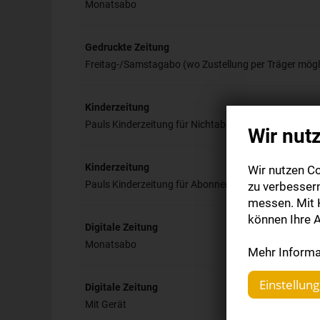
Monatsabo
Gedruckte Zeitung
Freitag-/Samstagabo (wo Zustellung per Träger mögl
Kinderzeitung
Pauls Kinderzeitung für Nichtabonnenten
Wir nut
Kinderzeitung
Wir nutzen Co
Pauls Kinderzeitung für Abonnenten
zu verbesser
messen. Mit K
können Ihre A
Digitale Zeitung
Monatsabo
Mehr Informat
Einstellun
Digitale Zeitung
Mit Gerät