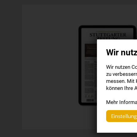
Wir nut
Wir nutzen Co
zu verbesser
messen. Mit K
können Ihre A
Mehr Informat
Einstellun