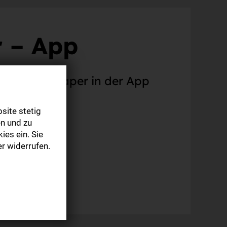
 – App
nen zum E-Paper in der App
site stetig
n und zu
ies ein. Sie
r widerrufen.