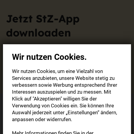
Jetzt StZ-App
downloaden
Laden Sie sich die neue StZ-App für Ihr
Wir nutzen Cookies.
Smartphone oder Tablet kostenlos herunter.
Wir nutzen Cookies, um eine Vielzahl von
Services anzubieten, unsere Website stetig zu
Zum Download
verbessern sowie Werbung entsprechend Ihrer
Interessen auszuspielen und zu messen. Mit
Klick auf "Akzeptieren" willigen Sie der
Verwendung von Cookies ein. Sie können Ihre
Auswahl jederzeit unter „Einstellungen“ ändern,
Sie haben Fragen?
anpassen oder widerrufen.
Kontaktieren Sie uns.
Mehr Informationen finden Sie in der