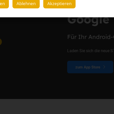
gen
Ablehnen
Akzeptieren
Google 
Für Ihr Android
Laden Sie sich die neue ST
zum App Store