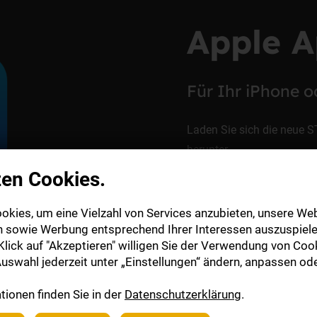
Apple A
Für Ihr iPhone o
Laden Sie sich die neue S
herunter.
zen Cookies.
zum App Store
okies, um eine Vielzahl von Services anzubieten, unsere Web
n sowie Werbung entsprechend Ihrer Interessen auszuspiele
lick auf "Akzeptieren" willigen Sie der Verwendung von Cook
uswahl jederzeit unter „Einstellungen“ ändern, anpassen ode
ionen finden Sie in der
Datenschutzerklärung
.