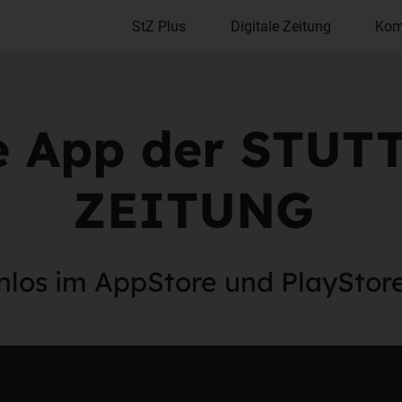
StZ Plus
Digitale Zeitung
Kom
e App der STU
ZEITUNG
nlos im AppStore und PlayStor