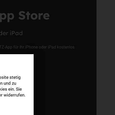
pp Store
der iPad
TZ-App für Ihr iPhone oder iPad kostenlos
site stetig
n und zu
ies ein. Sie
r widerrufen.