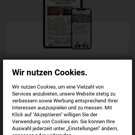
Digitale Zeitung
Wir nutzen Cookies.
Probeabo
Wir nutzen Cookies, um eine Vielzahl von
Alle Inhalte auf stuttgarter-zeitung.de
Services anzubieten, unsere Website stetig zu
Alle Inhalte der StZ-App
verbessern sowie Werbung entsprechend Ihrer
Die digitale Ausgabe als E-Paper (Mo.-So.)
Interessen auszuspielen und zu messen. Mit
Klick auf "Akzeptieren" willigen Sie der
Verwendung von Cookies ein. Sie können Ihre
4 Wochen
Auswahl jederzeit unter „Einstellungen“ ändern,
0,99 €