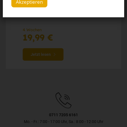
Akzeptieren
Die digitale Ausgabe als E-Paper (Mo.-So.)
Alle Artikel im Web und in der StZ-App
4 Wochen
19,99 €
Jetzt lesen
0711 7205 6161
Mo. - Fr.: 7:00 - 17:00 Uhr, Sa.: 8:00 - 12:00 Uhr