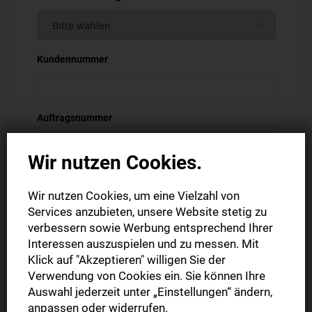
Kundennummer
Auftragsnummer
Wir nutzen Cookies.
Ihre Kunden- und Auftragsnummer finden Sie auf Ihrer
Wir nutzen Cookies, um eine Vielzahl von
Auftragsbestätigung oder Rechnung.
Services anzubieten, unsere Website stetig zu
Vor- und Nachname *
verbessern sowie Werbung entsprechend Ihrer
Interessen auszuspielen und zu messen. Mit
Klick auf "Akzeptieren" willigen Sie der
Verwendung von Cookies ein. Sie können Ihre
Firma
Auswahl jederzeit unter „Einstellungen“ ändern,
anpassen oder widerrufen.