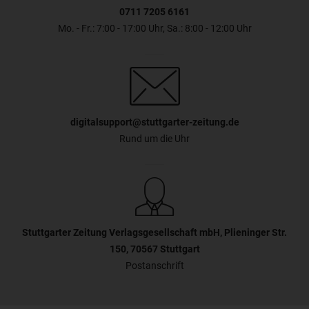
abgeschnitten wird. → Safari merkt sich die Zoomstufe, wenn
0711 7205 6161
Sie zur Website zurückkehren. Wenn Ihnen die Schriftgröße
nun zu klein sein sollte, lesen Sie den Abschnitt Die Schrift
Mo. - Fr.: 7:00 - 17:00 Uhr, Sa.: 8:00 - 12:00 Uhr
oder Darstellung ist zu klein in diesem FAQ.
digitalsupport@stuttgarter-zeitung.de
Rund um die Uhr
Stuttgarter Zeitung Verlagsgesellschaft mbH, Plieninger Str.
150, 70567 Stuttgart
Postanschrift