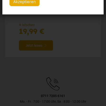
Akzeptieren
Die digitale Ausgabe als E-Paper (Mo.-So.)
Alle Artikel im Web und in der StZ-App
4 Wochen
19,99 €
Jetzt lesen
0711 7205 6161
Mo. - Fr.: 7:00 - 17:00 Uhr, Sa.: 8:00 - 12:00 Uhr