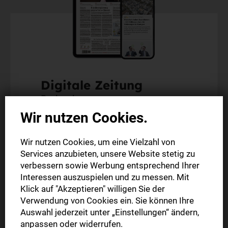
Digitale Zeitung
Probeabo
Wir nutzen Cookies.
Alle Inhalte auf stuttgarter-zeitung.de
Wir nutzen Cookies, um eine Vielzahl von
Alle Inhalte der StZ-App
Services anzubieten, unsere Website stetig zu
Die digitale Ausgabe als E-Paper (Mo.-So.)
verbessern sowie Werbung entsprechend Ihrer
Abonnement endet automatisch
Interessen auszuspielen und zu messen. Mit
Klick auf "Akzeptieren" willigen Sie der
Verwendung von Cookies ein. Sie können Ihre
2 Wochen
0,00 €
Auswahl jederzeit unter „Einstellungen“ ändern,
anpassen oder widerrufen.