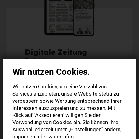
Digitale Zeitung
Probeabo
Wir nutzen Cookies.
Alle Inhalte auf stuttgarter-zeitung.de
Wir nutzen Cookies, um eine Vielzahl von
Alle Inhalte der StZ-App
Services anzubieten, unsere Website stetig zu
Die digitale Ausgabe als E-Paper (Mo.-So.)
verbessern sowie Werbung entsprechend Ihrer
Abonnement endet automatisch
Interessen auszuspielen und zu messen. Mit
Klick auf "Akzeptieren" willigen Sie der
Verwendung von Cookies ein. Sie können Ihre
4 Wochen
0,00 €
Auswahl jederzeit unter „Einstellungen“ ändern,
anpassen oder widerrufen.