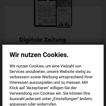
Digitale Zeitung
Probeabo
Wir nutzen Cookies.
Alle Inhalte auf stuttgarter-zeitung.de
Wir nutzen Cookies, um eine Vielzahl von
Alle Inhalte der StZ-App
Services anzubieten, unsere Website stetig zu
Die digitale Ausgabe als E-Paper (Mo.-So.)
verbessern sowie Werbung entsprechend Ihrer
Inkl. 2 Gratis-Monate
Interessen auszuspielen und zu messen. Mit
Klick auf "Akzeptieren" willigen Sie der
Verwendung von Cookies ein. Sie können Ihre
3 Monate
42,90 €
Auswahl jederzeit unter „Einstellungen“ ändern,
anpassen oder widerrufen.