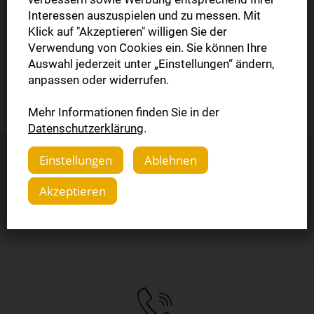
zu können, bestätigen Sie bitte jetzt Ihre E-Mail Adresse.
Interessen auszuspielen und zu messen. Mit
Wir haben Ihnen einen Aktivierungslink per E-Mail
Klick auf "Akzeptieren" willigen Sie der
zugesendet. Bitte bestätigen Sie in den nächsten Minuten
Verwendung von Cookies ein. Sie können Ihre
Auswahl jederzeit unter „Einstellungen“ ändern,
Ihre E-Mail Adresse. Nach erfolgreicher Aktivierung
anpassen oder widerrufen.
können Sie sofort mit dem Lesen beginnen!
Mehr Informationen finden Sie in der
Datenschutzerklärung
.
Einstellungen
Ablehnen
Sie haben Fragen?
Akzeptieren
Kontaktieren Sie uns.