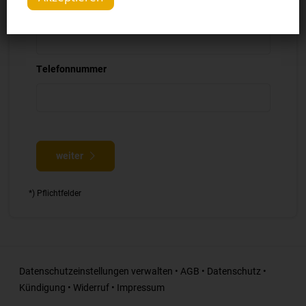
E-Mail Adresse *
Telefonnummer
weiter
*) Pflichtfelder
Datenschutzeinstellungen verwalten
•
AGB
•
Datenschutz
•
Kündigung
•
Widerruf
•
Impressum