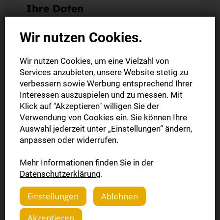
Ihre Daten
Kundennummer
Wir nutzen Cookies.
Wir nutzen Cookies, um eine Vielzahl von
Auftragsnummer
Services anzubieten, unsere Website stetig zu
verbessern sowie Werbung entsprechend Ihrer
Interessen auszuspielen und zu messen. Mit
Klick auf "Akzeptieren" willigen Sie der
Verwendung von Cookies ein. Sie können Ihre
Ihre Kunden- und Auftragsnummer finden Sie auf Ihrer
Auftragsbestätigung oder Rechnung.
Auswahl jederzeit unter „Einstellungen“ ändern,
anpassen oder widerrufen.
Vorname *
Mehr Informationen finden Sie in der
Datenschutzerklärung
.
Nachname *
Einstellungen
Ablehnen
Akzeptieren