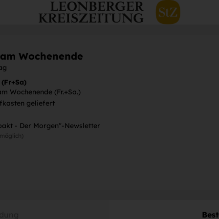
g am Wochenende
ag
 (Fr+Sa)
am Wochenende (Fr.+Sa.)
kasten geliefert
pakt - Der Morgen"-Newsletter
möglich)
dung
Best