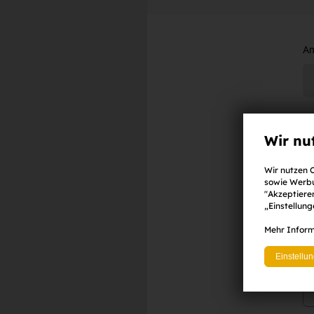
An
V
Wir nu
Wir nutzen C
sowie Werbu
E-
"Akzeptieren
„Einstellun
Mehr Inform
Pa
Einstellu
(
m