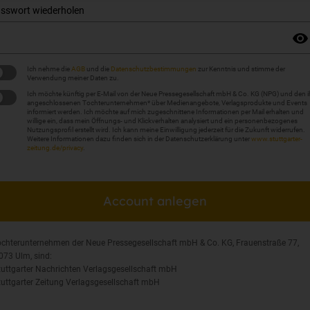
sswort wiederholen
Ich nehme die
AGB
und die
Datenschutzbestimmungen
zur Kenntnis und stimme der
Verwendung meiner Daten zu.
Ich möchte künftig per E-Mail von der Neue Pressegesellschaft mbH & Co. KG (NPG) und den i
angeschlossenen Tochterunternehmen* über Medienangebote, Verlagsprodukte und Events
informiert werden. Ich möchte auf mich zugeschnittene Informationen per Mail erhalten und
willige ein, dass mein Öffnungs- und Klickverhalten analysiert und ein personenbezogenes
Nutzungsprofil erstellt wird. Ich kann meine Einwilligung jederzeit für die Zukunft widerrufen.
Weitere Informationen dazu finden sich in der Datenschutzerklärung unter
www.stuttgarter-
zeitung.de/privacy
.
Account anlegen
ochterunternehmen der Neue Pressegesellschaft mbH & Co. KG, Frauenstraße 77,
073 Ulm, sind:
Stuttgarter Nachrichten Verlagsgesellschaft mbH
Stuttgarter Zeitung Verlagsgesellschaft mbH