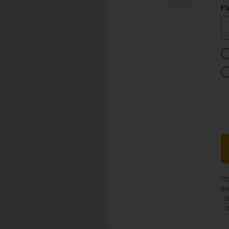
Pa
*T
89
- 
- 