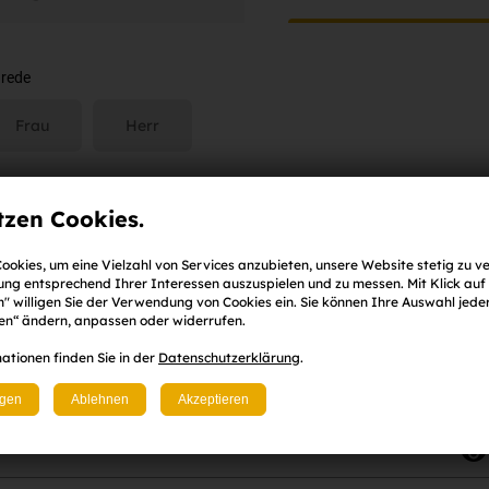
rede
Frau
Herr
orname
Nachname
tzen Cookies.
ookies, um eine Vielzahl von Services anzubieten, unsere Website stetig zu v
ng entsprechend Ihrer Interessen auszuspielen und zu messen. Mit Klick auf
Mail-Adresse
" willigen Sie der Verwendung von Cookies ein. Sie können Ihre Auswahl jeder
gen“ ändern, anpassen oder widerrufen.
ationen finden Sie in der
Datenschutzerklärung
.
sswort
ngen
Ablehnen
Akzeptieren
ind. 8 Zeichen
,
eine Zahl
sowie
ein Klein-
und
Großbuchstabe
)