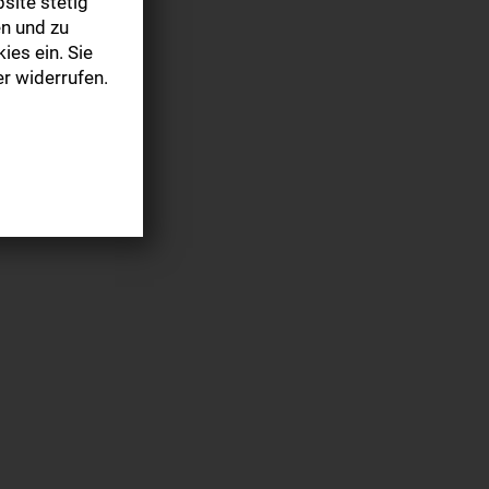
site stetig
n und zu
ies ein. Sie
r widerrufen.