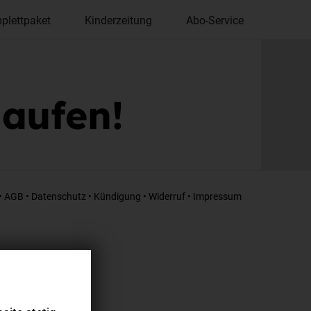
plettpaket
Kinderzeitung
Abo-Service
laufen!
•
AGB
•
Datenschutz
•
Kündigung
•
Widerruf
•
Impressum