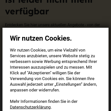
verfügbar
Entdecken Sie hier unsere aktuellen Angebote - von der
digitalen Zeitung bis hin zu unserem Komplettpaket.
Wir nutzen Cookies.
Zu den Angeboten
Wir nutzen Cookies, um eine Vielzahl von
Services anzubieten, unsere Website stetig zu
verbessern sowie Werbung entsprechend Ihrer
Interessen auszuspielen und zu messen. Mit
Klick auf "Akzeptieren" willigen Sie der
Sie haben Fragen?
Verwendung von Cookies ein. Sie können Ihre
Auswahl jederzeit unter „Einstellungen“ ändern,
anpassen oder widerrufen.
Kontaktieren Sie uns.
Mehr Informationen finden Sie in der
Datenschutzerklärung
.