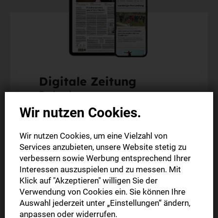
Digitale Zeitung
Probeabo
Wir nutzen Cookies.
Alle Inhalte auf stuttgarter-zeitung.de
Wir nutzen Cookies, um eine Vielzahl von
Alle Inhalte der StZ-App
Services anzubieten, unsere Website stetig zu
Die digitale Ausgabe als E-Paper (Mo.-So.)
verbessern sowie Werbung entsprechend Ihrer
Abonnement endet automatisch
Interessen auszuspielen und zu messen. Mit
Klick auf "Akzeptieren" willigen Sie der
Verwendung von Cookies ein. Sie können Ihre
2 Wochen
0,00 €
Auswahl jederzeit unter „Einstellungen“ ändern,
anpassen oder widerrufen.