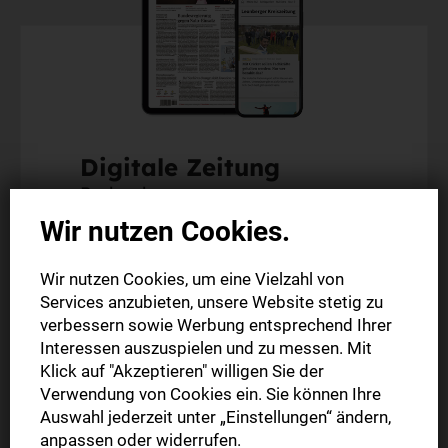
Digitale Zeitung
Probeabo
Wir nutzen Cookies.
Alle Inhalte auf stuttgarter-zeitung.de
Wir nutzen Cookies, um eine Vielzahl von
Alle Inhalte der StZ-App
Services anzubieten, unsere Website stetig zu
Die digitale Ausgabe als E-Paper (Mo.-So.)
verbessern sowie Werbung entsprechend Ihrer
Abonnement endet automatisch
Interessen auszuspielen und zu messen. Mit
Klick auf "Akzeptieren" willigen Sie der
Verwendung von Cookies ein. Sie können Ihre
4 Wochen
0,00 €
Auswahl jederzeit unter „Einstellungen“ ändern,
anpassen oder widerrufen.