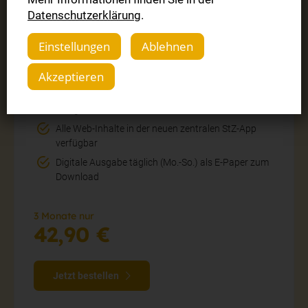
Datenschutzerklärung
.
Digitale Zeitung
Einstellungen
Ablehnen
3 Monate zum Sonderpreis
Akzeptieren
Alle Inhalte auf stuttgarter-zeitung.de im neuen
Design
Alle Web-Inhalte in der neuen zentralen StZ-App
verfügbar
Digitale Ausgabe täglich (Mo.-So.) als E-Paper zum
Download
3 Monate nur
42,90 €
Jetzt bestellen