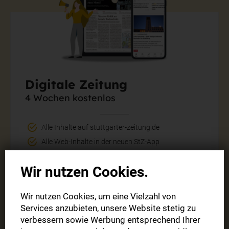
Digitale Zeitung
4 Wochen kostenlos
Alle Inhalte auf stuttgarter-zeitung.de
Alle Web-Inhalte in der neuen StZ-App
Die digitale Ausgabe der StZ täglich (Mo.-So.) als E-
Wir nutzen Cookies.
Paper
Wir nutzen Cookies, um eine Vielzahl von
4 Wochen
0,00 €
Services anzubieten, unsere Website stetig zu
verbessern sowie Werbung entsprechend Ihrer
statt 42,90 €