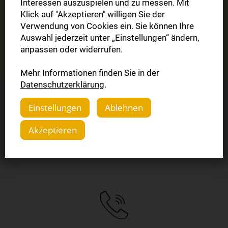
Interessen auszuspielen und zu messen. Mit
Klick auf "Akzeptieren" willigen Sie der
Verwendung von Cookies ein. Sie können Ihre
Jetzt sichern
Auswahl jederzeit unter „Einstellungen“ ändern,
anpassen oder widerrufen.
Mehr Informationen finden Sie in der
Datenschutzerklärung
.
Einstellungen
Ablehnen
Sie haben Fragen?
Akzeptieren
Wir helfen Ihnen gerne weiter.